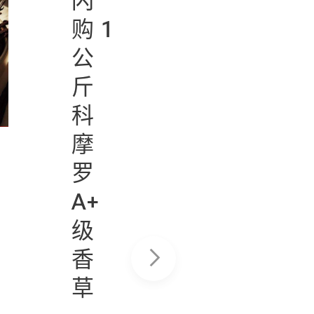
100
闪
克 –
购 1
- 14 %
科
公
摩
斤
罗
科
马
摩
萨
罗
拉
A+
香
级
料
香
草
精心调
配的香