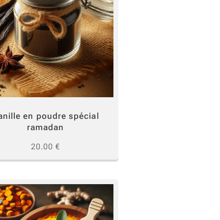
行。
anille en poudre spécial
ramadan
20.00
€