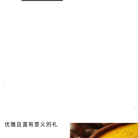
升鲜奶
厘米香
油、慕
草豆。
7.00
€
斯、蛋
校准：
10.00
€
糕、甜
20 厘米
点以及
香兰素
See details
所有甜
含量/香
品的风
兰素指
味。一
数：
抹异国
2.4%
风情的
（最低
甜美，
值） 湿
唤醒味
度/湿度
蕾。
指数：
20-
30%。
、优雅且富有意义的礼
收获年
份：