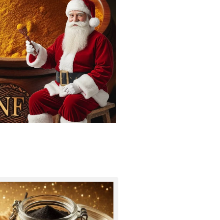
红花、
20-30
香草、
%。 收
豆蔻和
获年
大蒜，
份：
这款独
2023
特的混
年
合香料
散发出
科摩罗
群岛传
统美食
的浓郁
真实香
气。每
一口都
是感官
的旅