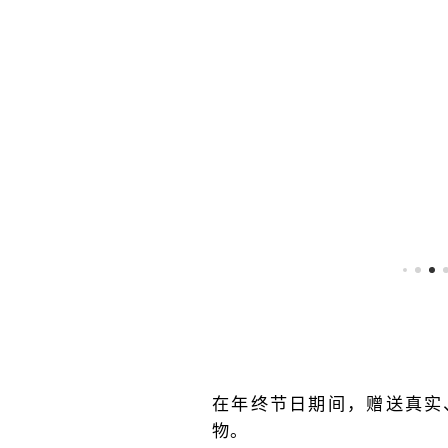
为您的
See details
小豆蔻
热菜增
具有潜
See details
添灵
在的保
魂。非
健功
常适合
效，特
调味米
别是可
饭、肉
以帮助
类、酱
消化、
汁和蔬
缓解胃
菜。
部不适
和消除
口臭。
在年终节日期间，赠送真实
物。