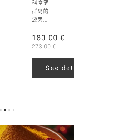
科摩罗
料混
群岛的
合，让
波旁香
您的鸡
6.00
€
草豆
肉菜
7.50
€
A+ 级
180.00
€
肴、素
校准：
273.00
€
食酱料
12- 18
See details
或美味
厘米 香
的抓饭
See details
兰素含
更加出
量/香兰
众。融
素指
合了孜
数：
然、姜
1.7%
黄、丁
（最低
香、咖
值） 湿
喱、肉
度/湿度
桂、藏
指数：