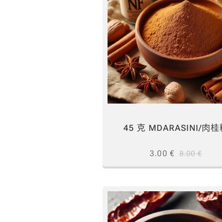
45 克 MDARASINI/肉
3.00
€
8.00
€