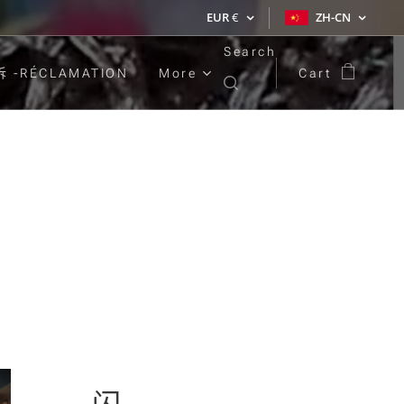
EUR
€
ZH-CN
Search
 -RÉCLAMATION
More
Cart
Out of stock