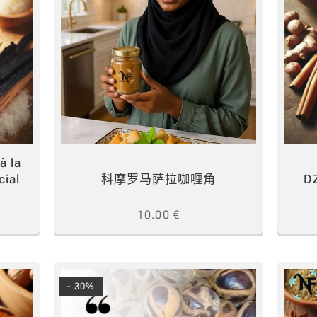
à la
cial
科摩罗马萨拉咖喱角
D
10.00
€
- 30%