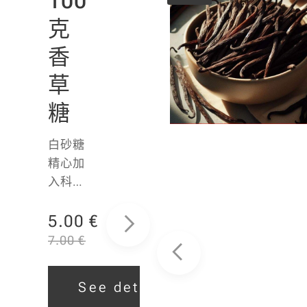
100
2 颗
克
20
香
厘
草
米
糖
波
莫
白砂糖
精心加
香
入科摩
草
罗
Planifol
5.00
€
豆
ia香草
7.00
€
天然提
科摩罗
取物。
有机种
See details
完美提
植的 20