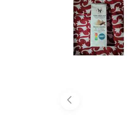
100
科
克 –
摩
科
罗
摩
小
罗
豆
姜
蔻
黄
小豆蔻
具有重
用这款
要的芳
来自科
香和调
摩罗火
味特
3.99
€
山土壤
性。在
5.99
€
的卓越
4.00
€
传统医
姜黄，
6.00
€
学中，