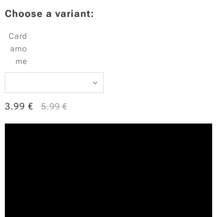
Choose a variant:
Card
amo
me
3.99
€
5.99
€