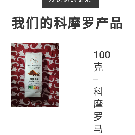
我们的科摩罗产品
100
克
s
–
科
摩
罗
ee
马
ls