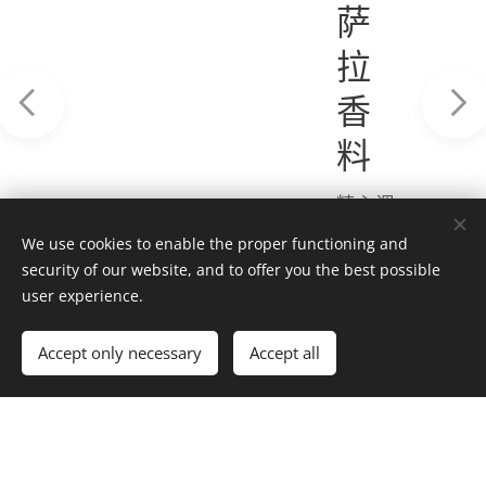
萨
拉
香
料
精心调
配的香
We use cookies to enable the proper functioning and
料混
security of our website, and to offer you the best possible
合，让
user experience.
6.00
€
您的鸡
肉菜
7.50
€
Accept only necessary
Accept all
肴、素
食酱料
See
或美味
details
的抓饭