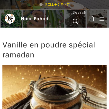
法国本土免费送货
Search
Nour Fahad
Vanille en poudre spécial
ramadan