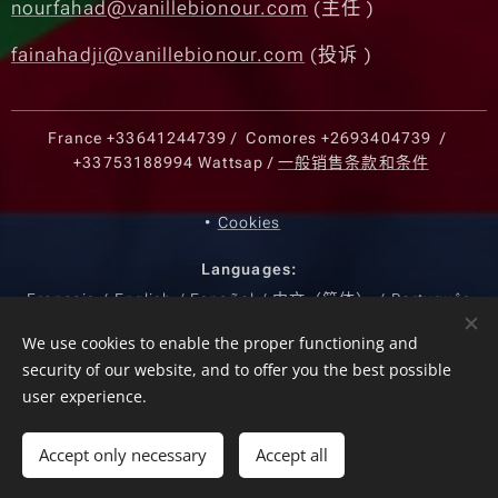
nourfahad@vanillebionour.com
(主任 )
fainahadji@vanillebionour.com
(投诉 )
France
+33641244739
/ Comores
+2693404739
/
+33753188994
Wattsap /
一般销售条款和条件
Cookies
Languages
Français
English
Español
中文（简体）
Português
Currency
We use cookies to enable the proper functioning and
security of our website, and to offer you the best possible
EUR €
USD $
KMF CF
CNY ¥
user experience.
Add to cart
Accept only necessary
Accept all