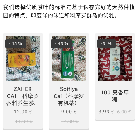
我们选择优质茶叶的标准是基于保存完好的天然种植
园的特点、印度洋的味道和科摩罗群岛的优雅。
- 15 %
- 43 %
-34%
ZAHER
Soifiya
100 克香草
CAI。科摩罗
Cai（科摩罗
糖
香料养生茶。
有机茶）
12.00
€
9.00
€
3.99
€
6.00
€
14.00
€
14.00
€