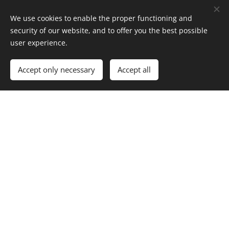
克
We use cookies to enable the proper functioning and
security of our website, and to offer you the best possible
s
–
user experience.
科
Accept only necessary
Accept all
摩
罗
ee
马
ls
萨
拉
香
料
精心调