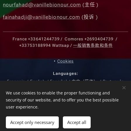
nourfahad@vanillebionour.com
(主任 )
fainahadji@vanillebionour.com
(投诉 )
France
+33641244739
/ Comores
+2693404739
/
+33753188994
Wattsap /
一般销售条款和条件
Cookies
Languages
Français
English
Español
中文（简体）
Português
Currency
We use cookies to enable the proper functioning and
security of our website, and to offer you the best possible
EUR €
USD $
KMF CF
CNY ¥
user experience.
Out of stock
Accept only necessary
Accept all