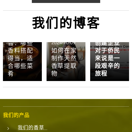
我们的博客
2024-10-11
2024-10-04
香料混
在科摩罗
合：哪些
创建企业
2024-10-09
香料搭配
如何在家
对于侨民
得当，适
制作天然
来说是一
合哪些菜
香草提取
段艰辛的
肴
物
旅程
我们的产品
我们的香草