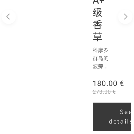
A+
级
香
草
科摩罗
群岛的
波旁香
草豆
180.00
€
A+ 级
ee
校准：
273.00
€
ls
12- 18
厘米
See
香兰素
details
含量/
香兰素