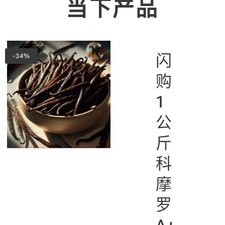
当下产品
闪
-34%
购
1
公
斤
科
摩
罗