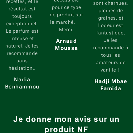
recettes, et le
sont charnues,
pour ce type
résultat est
pleines de
de produit sur
toujours
graines, et
le marché. 🤛
exceptionnel.
l'odeur est
Merci
Le parfum est
fantastique.
intense et
Je les
Arnaud
naturel. Je les
Moussa
recommande à
recommande
tous les
sans
amateurs de
hésitation..
vanille !
Nadia
Hadji Mbae
Benhammou
Famida
Je donne mon avis sur un
produit NF