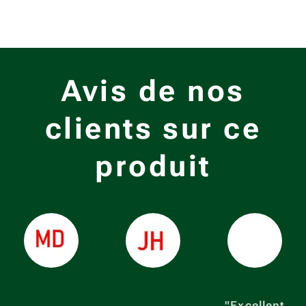
Avis de nos
clients sur ce
produit
⭐⭐⭐⭐⭐
⭐⭐⭐⭐⭐
⭐⭐⭐⭐⭐
"Excellent