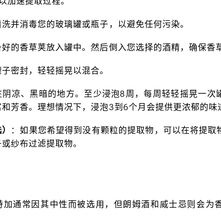
，以加速提取过程。
清洗并消毒您的玻璃罐或瓶子，以避免任何污染。
备好的香草荚放入罐中。然后倒入您选择的酒精，确保香
罐子密封，轻轻摇晃以混合。
在阴凉、黑暗的地方。至少浸泡8周，每周轻轻摇晃一次
富和芳香。理想情况下，浸泡3到6个月会提供更浓郁的味
选）
：如果您希望得到没有颗粒的提取物，可以在将提取
子或纱布过滤提取物。
特加通常因其中性而被选用，但朗姆酒和威士忌则会为