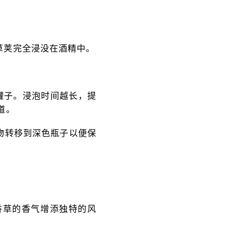
草荚完全浸没在酒精中。
罐子。浸泡时间越长，提
道。
物转移到深色瓶子以便保
香草的香气增添独特的风