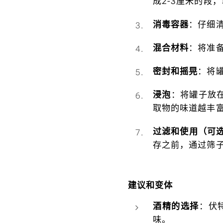
成2-3厘米的段
消毒容器
：仔细
混合材料
：将准
密封和摇晃
：将
浸泡
：将罐子放
取物的味道越丰
过滤和使用（可
存之前，通过筛
建议和变体
酒精的选择
：伏
味。