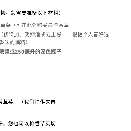
取物，您需要准备以下材料：
香草荚
（可在此处购买最佳香草）
（伏特加、朗姆酒或威士忌——根据个人喜好选
香味的酒精）
璃罐或250毫升的深色瓶子
香草荚。（
我们提供来自
子。您也可以将香草荚切