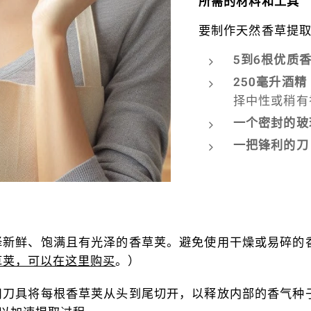
所需的材料和工具
要制作天然香草提
5到6根优质
250毫升酒精
择中性或稍有
一个密封的玻
一把锋利的刀
择新鲜、饱满且有光泽的香草荚。避免使用干燥或易碎的
草荚，可以在这里购买
。）
用刀具将每根香草荚从头到尾切开，以释放内部的香气种