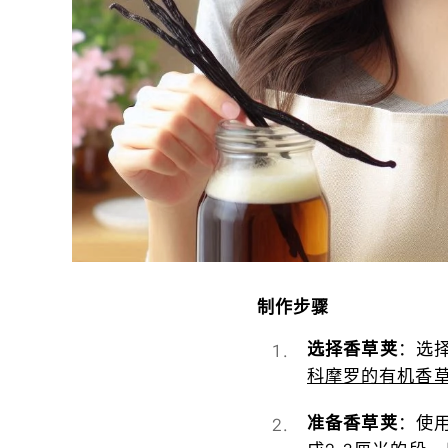
制作步骤
选择香草荚
：选
科摩罗的有机香
准备香草荚
：使