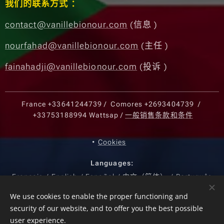
我们的联系方式 ：
contact@vanillebionour.com
(信息 )
nourfahad@vanillebionour.com
(主任 )
fainahadji@vanillebionour.com
(投诉 )
France
+33641244739
/ Comores
+2693404739
/
+33753188994
Wattsap /
一般销售条款和条件
Cookies
Languages
Français
English
Español
中文（简体）
Português
Currency
We use cookies to enable the proper functioning and
security of our website, and to offer you the best possible
EUR €
USD $
KMF CF
CNY ¥
user experience.