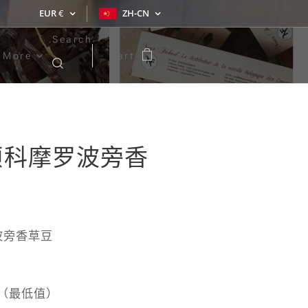
EUR
€
ZH-CN
Search
More
Cart
 颗科摩罗波旁香
波旁香草豆
%（最低值）