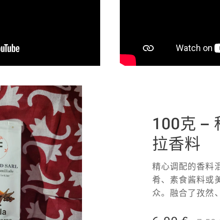
100克 
拉香料
精心调配的香料
肴、素食酱料或
众。融合了孜然
喱、肉桂、藏红
蒜，这款独特的