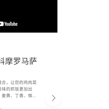
– 科摩罗马萨
混合，让您的鸡肉菜
美味的抓饭更加出
、姜黄、丁香、咖
花、香草、豆蔻和大
混合香料散发出科摩