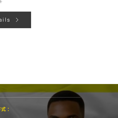
€
的浓郁真实香气。每
旅行。
ails
式 ：