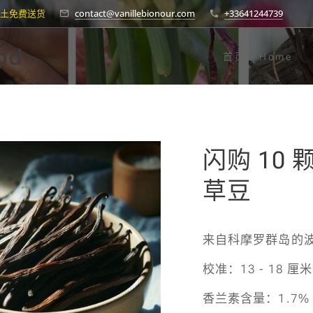
土免费送货
contact@vanillebionour.com
+33641244739
ad
首页 - Home
闪购 10
草豆
来自科摩罗群岛的
校准：13 - 18 厘米
香兰素含量：1.7