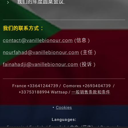
我们的年度圆桌会议
我们的联系方式 ：
contact@vanillebionour.com
(信息 )
nourfahad@vanillebionour.com
(主任 )
fainahadji@vanillebionour.com
(投诉 )
France
+33641244739
/ Comores
+2693404739
/
+33753188994
Wattsap /
一般销售条款和条件
Cookies
Languages
Français
English
Español
中文（简体）
Português