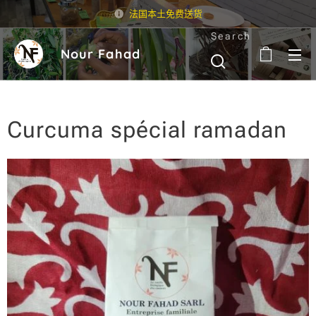
法国本土免费送货
Search
Nour Fahad
Curcuma spécial ramadan