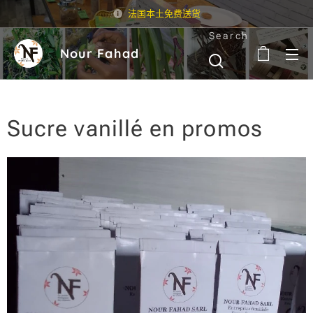
法国本土免费送货
Search
Nour Fahad
Sucre vanillé en promos