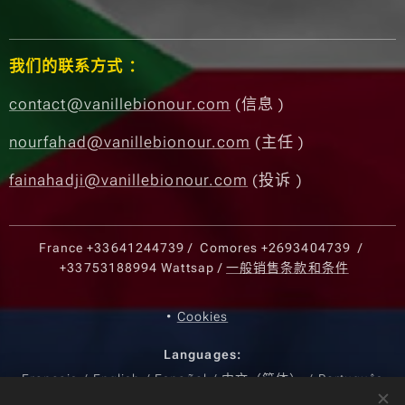
我们的联系方式 ：
contact@vanillebionour.com
(信息 )
nourfahad@vanillebionour.com
(主任 )
fainahadji@vanillebionour.com
(投诉 )
France
+33641244739
/ Comores
+2693404739
/
+33753188994
Wattsap /
一般销售条款和条件
Cookies
Languages
Français
English
Español
中文（简体）
Português