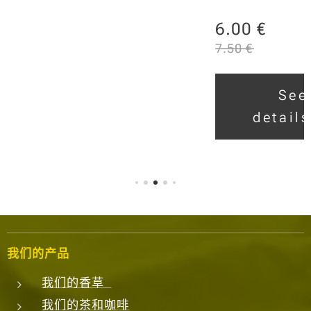
合，让
6.00
€
您的鸡
肉菜
7.50
€
肴、素
食酱料
See
或美味
details
的抓饭
更加出
众。融
合了孜
然、姜
黄、丁
香、咖
喱、肉
我们的产品
桂、藏
我们的香草
红花、
我们的茶和咖啡
香草、