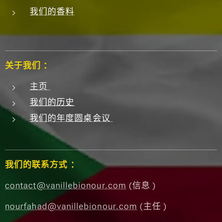
我们的香料
豆蔻和
大蒜，
这款独
特的混
合香料
关于我们 ：
散发出
主页
科摩罗
我们的历史
群岛传
我们的年度圆桌会议
统美食
的浓郁
真实香
气。每
我们的联系方式 ：
一口都
contact@vanillebionour.com
(信息 )
是感官
的旅
nourfahad@vanillebionour.com
(主任 )
行。