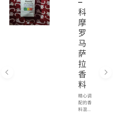
s
–
科
摩
罗
ee
马
ls
萨
拉
香
料
精心调
配的香
料混