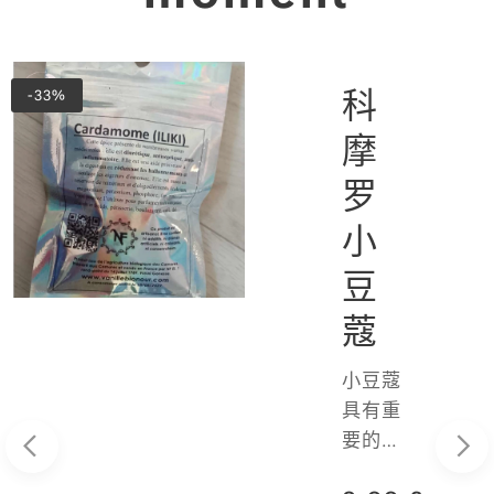
科
-33%
u"香
摩
（适
罗
公
小
豆
蔻
小豆蔻
具有重
要的芳
香和调