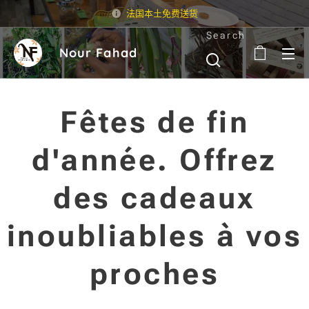
法国本土免费送货
Search
Nour Fahad
Fêtes de fin
d'année. Offrez
des cadeaux
inoubliables à vos
proches