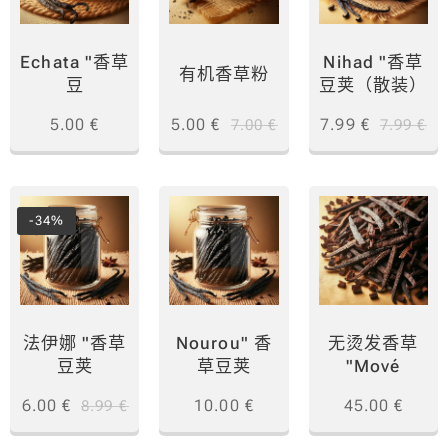
Echata "香草
Nihad "香草
有机香草粉
豆
豆荚（散装）
5.00
€
5.00
€
7.99
€
7.00
€
7.99
€
-34%
法伊娜 "香草
Nourou" 香
无烫发香草
豆荚
草豆荚
"Mové
6.00
€
10.00
€
45.00
€
8.99
€