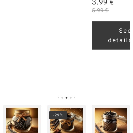
3.99
€
味特
性。在
5.99
€
ee
传统医
ls
学中，
See
小豆蔻
details
具有潜
在的保
健功
效，特
别是可
以帮助
消化、
缓解胃
部不适
和消除
-29%
口臭。