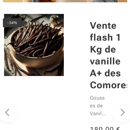
Vente
-34%
s
flash 1
Kg de
vanille
A+ des
Comore
Gouss
es de
Vanille
Bourb
180,00
€
on de