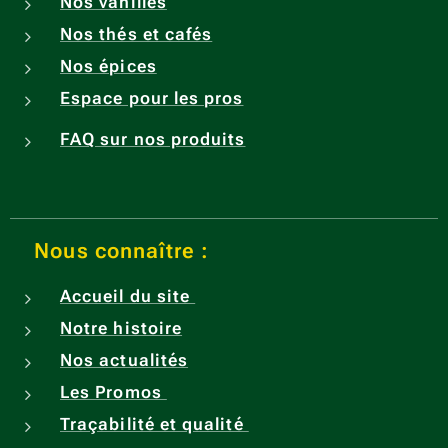
Nos vanilles
vanilli
Nos thés et cafés
ne/
Vanilli
Nos épices
n level
Espace pour les pros
: 1,7
FAQ sur nos produits
%
(mini
mum)
Taux
Nous connaître :
d'humi
dité/
Accueil du site
Humid
Notre histoire
ity
level:
Nos actualités
entre
Les Promos
20 et
Traçabilité et qualité
30 %