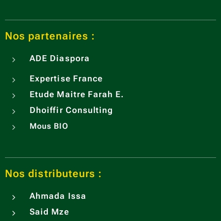
Année
récolt
Nos partenaires :
e /
Harves
ADE
Diaspora
t year :
2023
Expertise France
Etude Maitre Farah E.
Dhoiffir Consulting
Mous BIO
Nos distributeurs :
Ahmada Issa
Said Mze