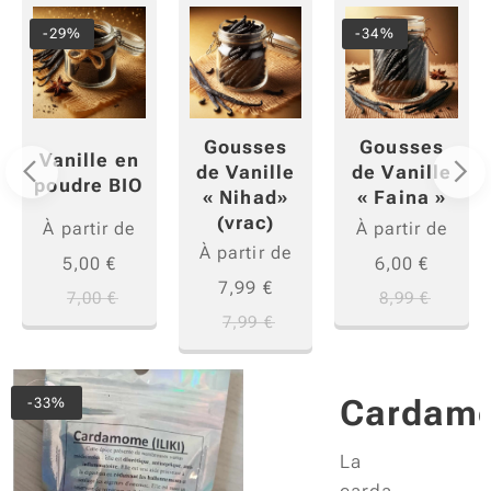
-29%
-34%
Gousses
Gousses
Vanille en
de Vanille
de Vanille
poudre BIO
« Nihad»
« Faina »
(vrac)
À partir de
À partir de
À partir de
5,00
€
6,00
€
7,99
€
7,00
€
8,99
€
7,99
€
a
Cardam
-33%
 Kg
La
carda