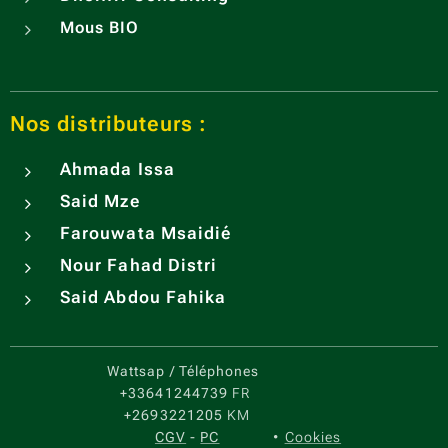
Mous BIO
Nos distributeurs :
Ahmada Issa
Said Mze
Farouwata Msaidié
Nour Fahad Distri
Said Abdou Fahika
Wattsap / Téléphones
+33641244739
FR
+2693221205
KM
CGV
-
PC
Cookies