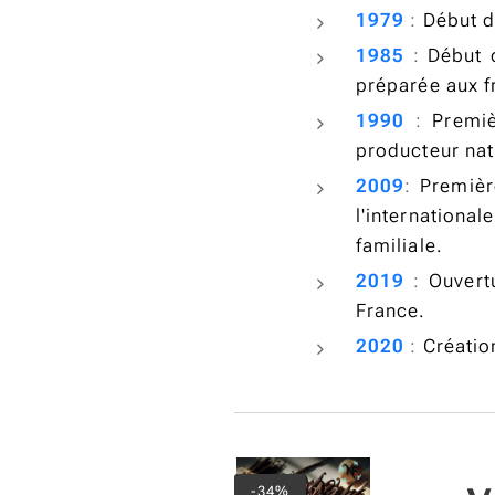
1979
:
Début d
1985
:
Début 
préparée aux f
1990
:
Premi
producteur nat
2009
:
Premièr
l'internation
familiale.
2019
:
Ouvert
France.
2020
:
Créatio
puisé
-34%
3 + 1 offert