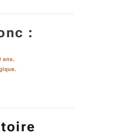
onc :
0 ans.
ogique.
toire