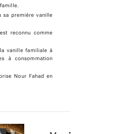
famille.
 sa première vanille
a est reconnu comme
a vanille familiale à
nées à consommation
eprise Nour Fahad en
%
Épuisé