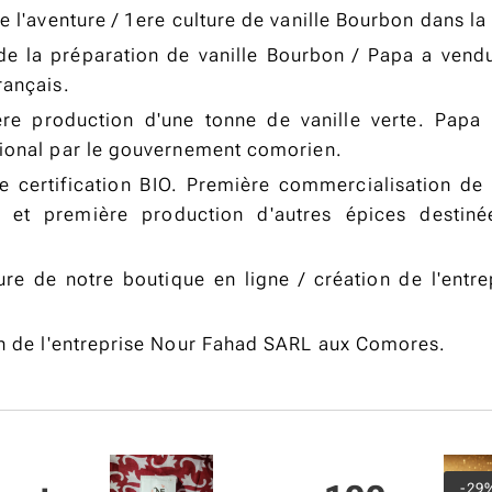
e l'aventure / 1ere culture de vanille Bourbon dans la 
de la préparation de vanille Bourbon / Papa a vendu
rançais.
ère production d'une tonne de vanille verte. Pap
ional par le gouvernement comorien.
e certification BIO. Première commercialisation de l
ale et première production d'autres épices desti
ure de notre boutique en ligne / création de l'entr
n de l'entreprise Nour Fahad SARL aux Comores.
Épuisé
- 30%
-29