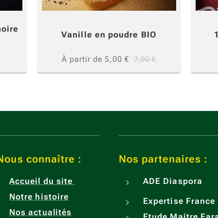
noire
Vanille en poudre BIO
À partir de
5,00
€
7,00
€
us connaître :
Nos partenaires :
Accueil du site
ADE
Diaspora
Notre histoire
Expertise France
Nos actualités
Etude Maitre Far