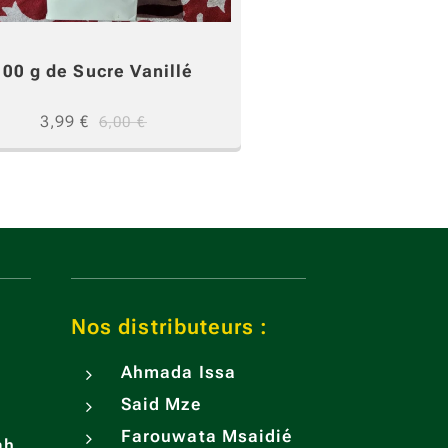
100 g de Sucre Vanillé
3,99
€
6,00
€
Nos distributeurs :
Ahmada Issa
Said Mze
Farouwata Msaidié
ah