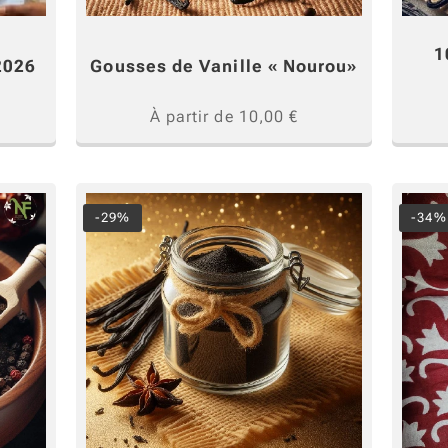
1
2026
Gousses de Vanille « Nourou»
À partir de
10,00
€
-29%
-34%