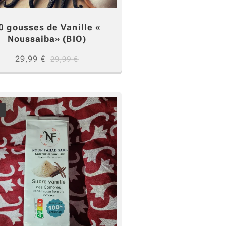
0 gousses de Vanille «
Noussaiba» (BIO)
29,99
€
29,99
€