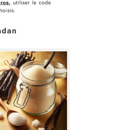
uros
,
utiliser le code
hoisis.
madan