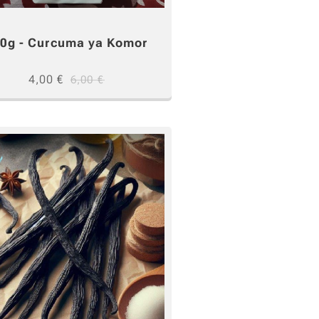
0g - Curcuma ya Komor
4,00
€
6,00
€