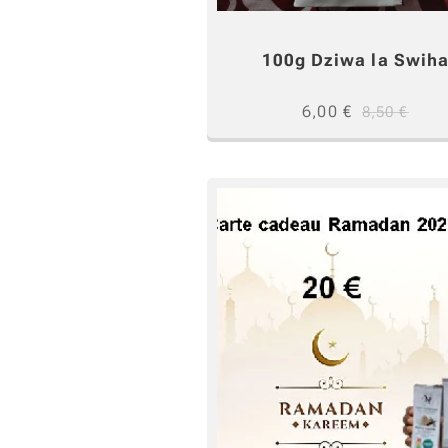
100g Dziwa la Swih
6,00
€
8,50
€