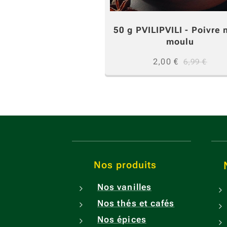
50 g PVILIPVILI - Poivre 
moulu
2,00
€
6,99
€
Nos produits
No
Nos vanilles
Nos thés et cafés
Nos épices