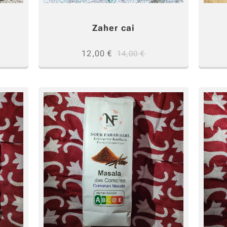
Zaher cai
12,00
€
14,00
€