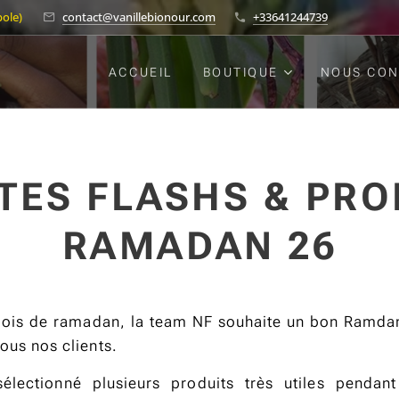
pole)
contact@vanillebionour.com
+33641244739
ACCUEIL
BOUTIQUE
NOUS CON
TES FLASHS & PR
RAMADAN 26
ois de ramadan, la team NF souhaite un bon Ramdan 
tous nos clients.
lectionné plusieurs produits très utiles penda