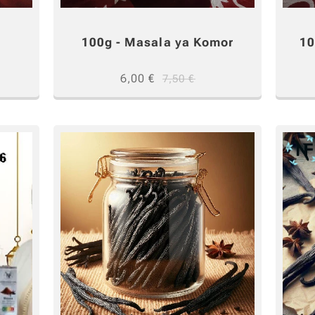
a
100g - Masala ya Komor
10
6,00
€
7,50
€