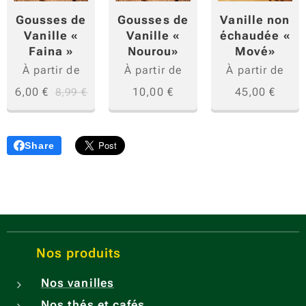
vanille
Gousses de
Gousses de
Vanille non
,
Vanille «
Vanille «
échaudée «
carda
Faina »
Nourou»
Mové»
mome
À partir de
À partir de
À partir de
et ail,
6,00
€
10,00
€
45,00
€
8,99
€
ce
mélan
ge
Share
unique
révèle
des
arôme
s
riches
Nos produits
et
Nos vanilles
authen
tiques,
Nos thés et cafés