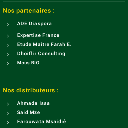
sens,
dans
Nos partenaires :
chaqu
ADE
Diaspora
e
bouch
Expertise France
ée.
Etude Maitre Farah E.
Dhoiffir Consulting
Mous BIO
Nos distributeurs :
Ahmada Issa
Said Mze
Farouwata Msaidié