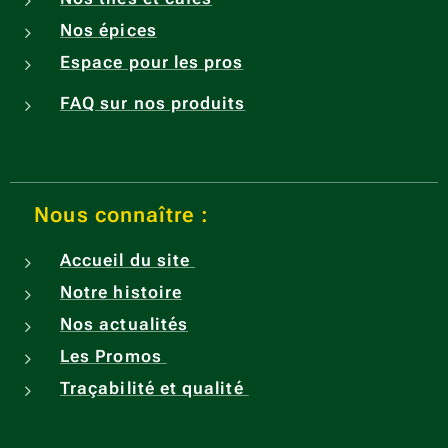
inspiré
Nos épices
s des
Espace pour les pros
traditi
ons
FAQ sur nos produits
culinai
res de
l'archi
pel
Nous connaître :
des
Accueil du site
Comor
es.
Notre histoire
Une
Nos actualités
invitati
Les Promos
on au
Traçabilité et qualité
voyag
e des