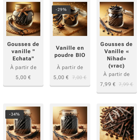
votre
-29%
délicie
ux
pilaou.
Alliant
Gousses de
Gousses de
Vanille en
cumin,
Vanille «
vanille "
poudre BIO
Nihad»
curcu
Echata"
(vrac)
ma,
À partir de
À partir de
À partir de
clous
5,00
€
5,00
€
7,00
€
de
7,99
€
7,99
€
girofle
,
curry,
-34%
cannel
le,
safran,