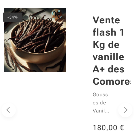
Vente
-34%
s
flash 1
Kg de
vanille
A+ des
Comore
Gouss
es de
Vanille
Bourb
180,00
€
on de