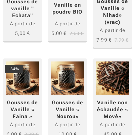
Gousses de
Gousses de
ne/
Vanille en
Vanille «
vanille "
poudre BIO
Vanilli
Nihad»
Echata"
n level
(vrac)
À partir de
À partir de
: 1,7
À partir de
5,00
€
5,00
€
7,00
€
%
7,99
€
7,99
€
(mini
mum)
Taux
d'humi
-34%
dité/
Humid
ity
level:
Gousses de
Gousses de
Vanille non
Vanille «
Vanille «
échaudée «
entre
Faina »
Nourou»
Mové»
20 et
À partir de
À partir de
À partir de
30 %
6,00
€
10,00
€
45,00
€
Année
8,99
€