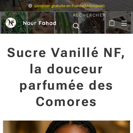
Livraison gratuite en France(Métropole)
RECHERCHER
Nour Fahad
Sarl
Sucre Vanillé NF,
la douceur
parfumée des
Comores