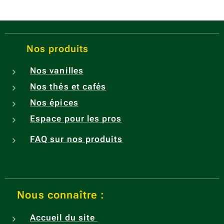
vanilla
powde
r.
Comor
Nos produits
ian
Nos vanilles
vanilla
Nos thés et cafés
beans,
crushe
Nos épices
d.
Espace pour les pros
FAQ sur nos produits
Nous connaître :
Accueil du site