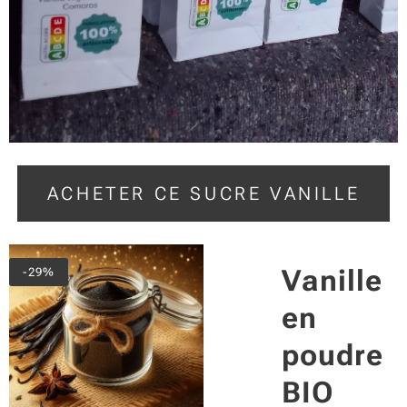
ACHETER CE SUCRE VANILLE
s
Vanille
-29%
en
"
poudre
"
BIO