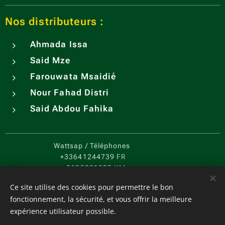
Nos distributeurs :
Ahmada Issa
Said Mze
Farouwata Msaidié
Nour Fahad Distri
Said Abdou Fahika
Wattsap / Téléphones
+33641244739
FR
+2693221205
KM
CGV
-
PC
Cookies
Ce site utilise des cookies pour permettre le bon
fonctionnement, la sécurité, et vous offrir la meilleure
Langues
expérience utilisateur possible.
Français
English
Español
中文（简体）
Português