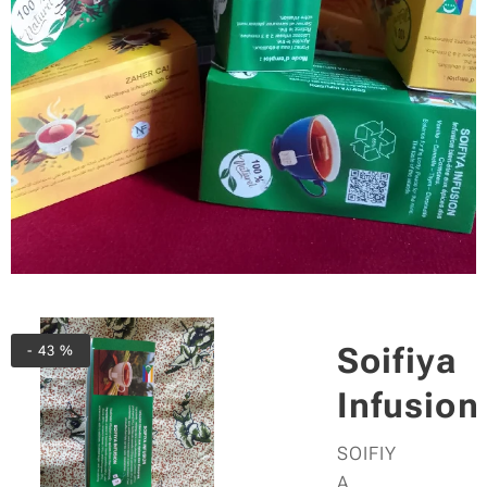
Soifiya
- 43 %
Infusion
SOIFIY
A