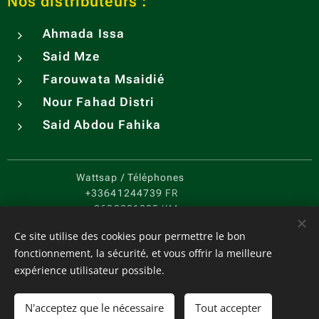
Nos distributeurs :
Ahmada Issa
Said Mze
Farouwata Msaidié
Nour Fahad Distri
Said Abdou Fahika
Wattsap / Téléphones
+33641244739
FR
+2693221205
KM
CGV
-
PC
Cookies
Ce site utilise des cookies pour permettre le bon
fonctionnement, la sécurité, et vous offrir la meilleure
Langues
expérience utilisateur possible.
Français
English
Español
中文（简体）
Português
Devises
N'acceptez que le nécessaire
Tout accepter