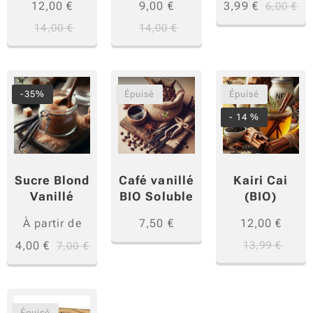
12,00
€
9,00
€
3,99
€
6,00
€
14,00
€
14,00
€
-35%
Épuisé
Épuisé
- 14 %
Sucre Blond
Café vanillé
Kairi Cai
Vanillé
BIO Soluble
(BIO)
À partir de
7,50
€
12,00
€
4,00
€
13,99
€
7,00
€
Épuisé