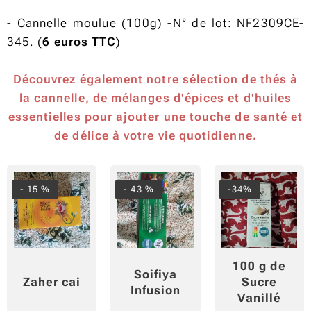
-
Cannelle moulue (100g) -N° de lot: NF2309CE-
345.
(
6 euros TTC
)
Découvrez également notre sélection de thés à
la cannelle, de mélanges d'épices et d'huiles
essentielles pour ajouter une touche de santé et
de délice à votre vie quotidienne.
- 15 %
- 43 %
-34%
100 g de
Soifiya
Zaher cai
Sucre
Infusion
Vanillé