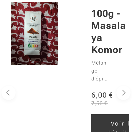
a
100g -
Masala
s
ya
Komor
Mélan
ge
d'épic
de
6,00
€
es
6,00
€
savam
ment
7,50
€
 les
dosé
ls
pour
Voir l
sublim