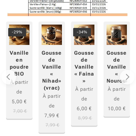
-29%
-34%
Vanille
Gousses
Gousses
Gousses
en
de
de
de
poudre
Vanille
Vanille
Vanille
BIO
«
« Faina
«
Nihad»
»
Nourou»
À partir
(vrac)
À partir
À partir
de
À partir
de
de
5,00
€
de
6,00
€
10,00
€
7,00
€
7,99
€
8,99
€
7,99
€