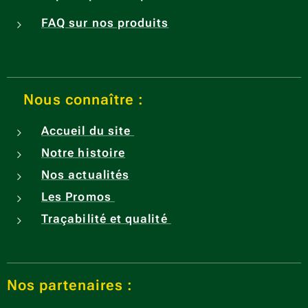
clous
FAQ sur nos produits
de
girofle
,
curry,
Nous connaître :
cannel
le,
Accueil du site
safran,
Notre histoire
vanille
Nos actualités
,
Les Promos
carda
mome
Traçabilité et qualité
et ail,
ce
mélan
Nos partenaires :
ge