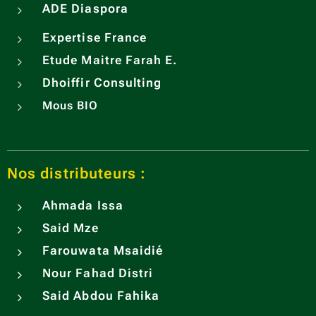
unique
ADE
Diaspora
révèle
Expertise France
des
arôme
Etude Maitre Farah E.
s
Dhoiffir Consulting
riches
Mous BIO
et
authen
tiques,
Nos distributeurs :
inspiré
s des
Ahmada Issa
traditi
Said Mze
ons
culinai
Farouwata Msaidié
res de
Nour Fahad Distri
l'archi
Said Abdou Fahika
pel