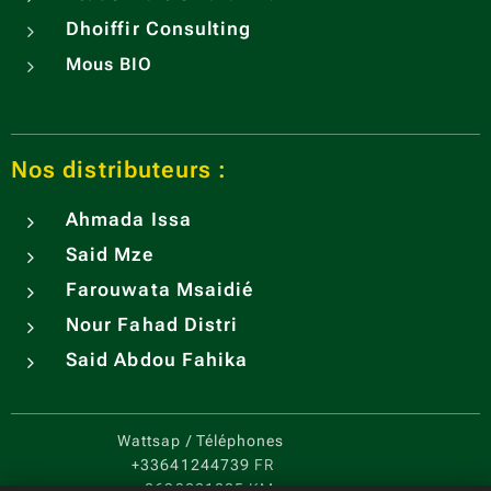
Dhoiffir Consulting
Mous BIO
Nos distributeurs :
Ahmada Issa
Said Mze
Farouwata Msaidié
Nour Fahad Distri
Said Abdou Fahika
Wattsap / Téléphones
+33641244739
FR
+2693221205
KM