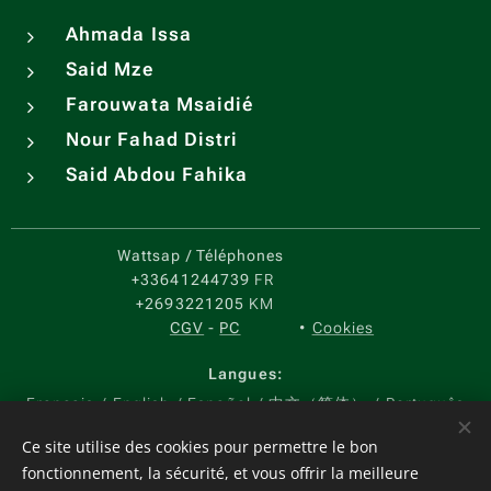
Ahmada Issa
Said Mze
Farouwata Msaidié
Nour Fahad Distri
Said Abdou Fahika
Wattsap / Téléphones
+33641244739
FR
+2693221205
KM
CGV
-
PC
Cookies
Langues
Français
English
Español
中文（简体）
Português
Devises
Ce site utilise des cookies pour permettre le bon
fonctionnement, la sécurité, et vous offrir la meilleure
EUR €
USD $
KMF CF
CNY ¥