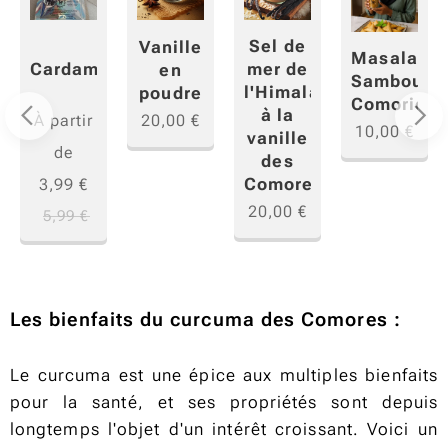
Sel de
Vanille
Masala
mer de
Cardamome
en
Sambouss
l'Himalaya
poudre
Comorien
à la
À partir
20,00
€
10,00
€
vanille
de
n
des
Comores
3,99
€
20,00
€
5,99
€
Les bienfaits du curcuma des Comores :
Le curcuma est une épice aux multiples bienfaits
pour la santé, et ses propriétés sont depuis
longtemps l'objet d'un intérêt croissant. Voici un