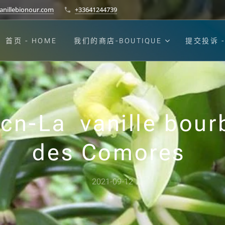
anillebionour.com
+33641244739
首页 - HOME
我们的商店-BOUTIQUE
提交投诉 -
-cn-La vanille bour
des Comores
2021-09-12