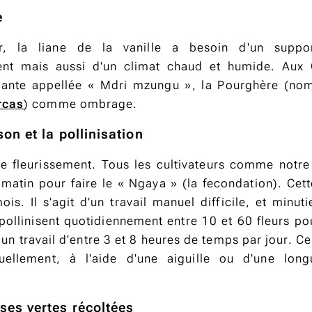
e
r, la liane de la vanille a besoin d'un supp
nt mais aussi d'un climat chaud et humide. Aux
plante appellée « Mdri mzungu », la Pourghère (nom
rcas
) comme ombrage.
son et la pollinisation
e fleurissement. Tous les cultivateurs comme notre
matin pour faire le « Ngaya » (la fecondation). Cett
ois. Il s'agit d'un travail manuel difficile, et minut
pollinisent quotidiennement entre 10 et 60 fleurs po
it un travail d'entre 3 et 8 heures de temps par jour. Ce
uellement, à l'aide d'une aiguille ou d'une lon
sses vertes
récoltées