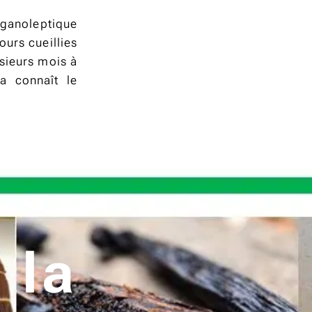
rganoleptique
ours cueillies
sieurs mois à
la connaît le
 la