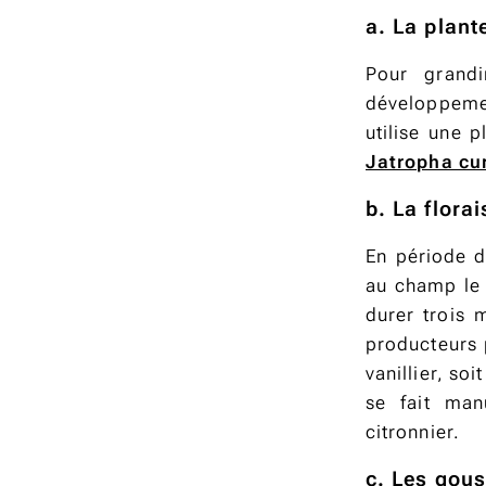
a. La plant
Pour grandi
développeme
utilise une 
Jatropha cu
b. La florai
En période d
au champ le 
durer trois m
producteurs 
vanillier, so
se fait man
citronnier.
c. Les gou