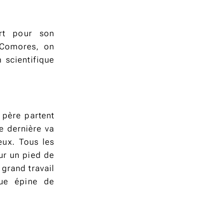
ort pour son
 Comores, on
 scientifique
 père partent
e dernière va
ieux. Tous les
ur un pied de
 grand travail
gue épine de