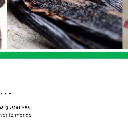
...
és gustatives,
iver le monde