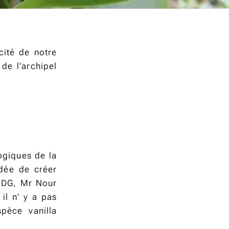
icité de notre
de l'archipel
ogiques de la
idée de créer
e DG, Mr Nour
il n' y a pas
spèce vanilla