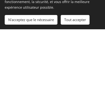
fonctionnement, la sécurité, et vous offrir la meilleure
expérience utilisateur possible.
N° de téléphone
N'acceptez que le nécessaire
Tout accepter
Adresse e-mail
Profession
Choisir une option
Je souhaite devenir
Distributeur "Djitsahe"
Je souhaite devenir Vendeur