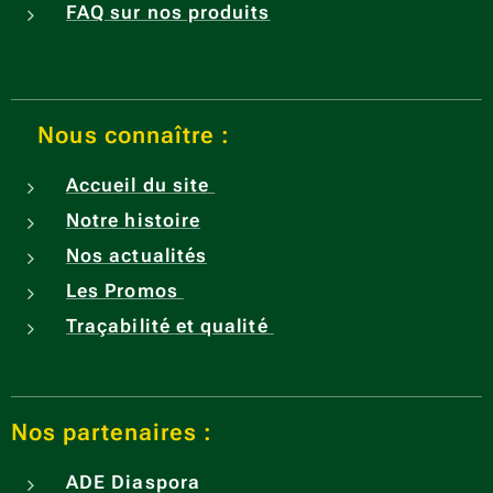
FAQ sur nos produits
on,
soulag
er les
maux
Nous connaître :
d'esto
mac et
Accueil du site
lutter
Notre histoire
contre
Nos actualités
la
mauva
Les Promos
ise
Traçabilité et qualité
halein
e.
Nos partenaires :
ADE
Diaspora