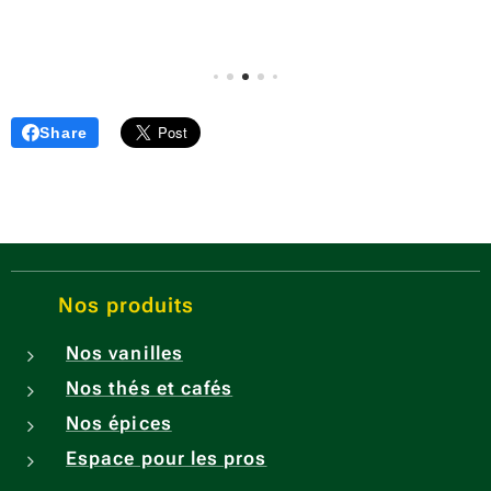
traditi
onnell
e pour
ses
possib
Share
les
bienfai
ts
pour
la
santé,
Nos produits
notam
Nos vanilles
ment
Nos thés et cafés
pour
favoris
Nos épices
er la
Espace pour les pros
digesti