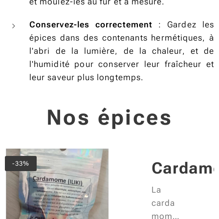
et moulez-les au fur et à mesure.
Conservez-les correctement
: Gardez les
épices dans des contenants hermétiques, à
l'abri de la lumière, de la chaleur, et de
l'humidité pour conserver leur fraîcheur et
leur saveur plus longtemps.
Nos épices
a
Cardam
-33%
 Kg
La
carda
u
mome