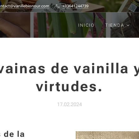
ontact@vanillebionour.com
+33641244739
INICIO
TIENDA
vainas de vainilla 
virtudes.
17.02.2024
 de la