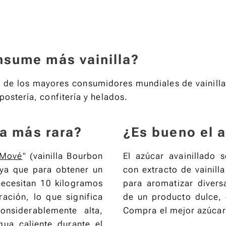
clavos, curry,
canela, azafrán,
vainilla,
cardamomo y
nsume más vainilla?
ajo, esta
mezcla única
 de los mayores consumidores mundiales de vainilla
revela aromas
postería, confitería y helados.
ricos y
auténticos,
inspirados en
la más rara?
¿Es bueno el a
las tradiciones
culinarias del
Mové
" (vainilla Bourbon
El azúcar avainillado
archipiélago de
 ya que para obtener un
con extracto de vainilla
Comoras. Una
necesitan 10 kilogramos
para aromatizar divers
invitación a un
ación, lo que significa
de un producto dulce,
viaje sensorial
onsiderablemente alta,
Compra el mejor azúcar
en cada
ua caliente durante el