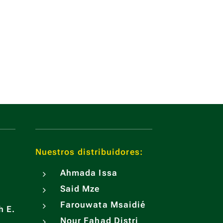
Nuestros distribuidores:
Ahmada Issa
Said Mze
Farouwata Msaidié
h E.
Nour Fahad Distri