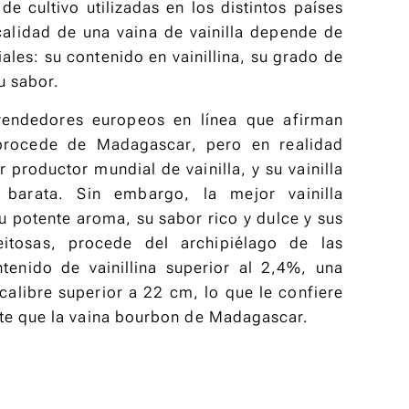
de cultivo utilizadas en los distintos países
de las
calidad de una vaina de vainilla depende de
Comoras
ales: su contenido en vainillina, su grado de
u sabor.
Realza tus
 vendedores europeos en línea que afirman
platos calientes
 procede de Madagascar, pero en realidad
con esta
productor mundial de vainilla, y su vainilla
cúrcuma
 barata. Sin embargo, la mejor vainilla
excepcional,
4,00
€
su potente aroma, su sabor rico y dulce y sus
cultivada en las
6,00
€
itosas, procede del archipiélago de las
tierras
enido de vainillina superior al 2,4%, una
volcánicas de
Ver detalles
alibre superior a 22 cm, lo que le confiere
las Comoras.
te que la vaina bourbon de Madagascar.
Ideal para
sazonar arroz,
carnes, salsas y
verduras.