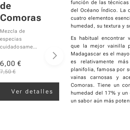
función de las técnicas 
de
del Océano Índico. La 
Comoras
cuatro elementos esenci
humedad, su textura y s
Mezcla de
Es habitual encontrar
especias
que la mejor vainilla
cuidadosament
Madagascar es el mayor 
e equilibrada
es relativamente más
para realzar tus
6,00
€
planifolia, famosa por 
platos de pollo,
7,50
€
vainas carnosas y ace
salsas
Comoras. Tiene un cont
vegetarianas o
Ver detalles
humedad del 17% y un c
tu delicioso
un sabor aún más poten
pilaf.
Combinando
comino,
cúrcuma,