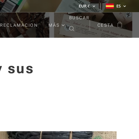
EUR
€
ES
BUSCAR
RECLAMACION
MÁS
CESTA
y sus