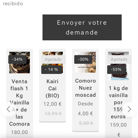
recibido
Envoyer votre
demande
-34%
Agotado
-30%
Agotado
- 14 %
-55%
Comoros
Venta
Kairi
Nuez
1 kg de
flash 1
Cai
moscada
vainilla
Kg
(BIO)
por
Vainilla
Desde
12,00
€
159
A+ de
4,00
€
13,99
€
euros
las
5,00
€
Comoras
159,00
180,00
€