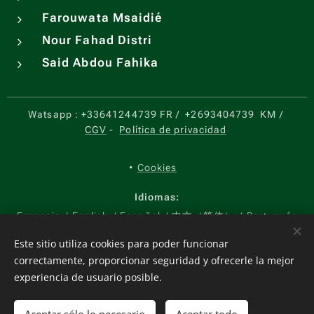
Farouwata Msaidié
Nour Fahad Distri
Said Abdou Fahika
Watsapp :
+33641244739 FR
/
+2693404739
KM
/
CGV
-
Política de privacidad
Cookies
Idiomas
Français
English
Español
中文（简体）
Português
Moneda
Este sitio utiliza cookies para poder funcionar
correctamente, proporcionar seguridad y ofrecerle la mejor
EUR €
USD $
KMF CF
CNY ¥
experiencia de usuario posible.
Añadir a la cesta