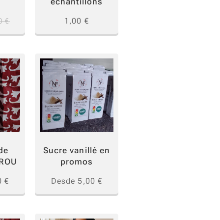
échantillons
1,00
€
0
€
de
Sucre vanillé en
UROU
promos
0
€
Desde
5,00
€