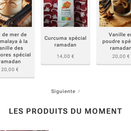
l de mer de
Vanille e
Curcuma spécial
imalaya à la
poudre spé
ramadan
anille des
ramada
ores spécial
14,00
€
20,00
€
ramadan
20,00
€
Siguiente
LES PRODUITS DU MOMENT