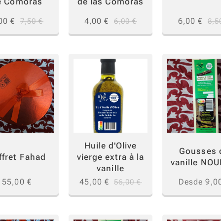
e Comoras
de las Comoras
00
€
4,00
€
6,00
€
7,50
€
6,00
€
8,5
Huile d'Olive
Gousses 
ffret Fahad
vierge extra à la
vanille NO
vanille
55,00
€
45,00
€
Desde
9,0
56,00
€