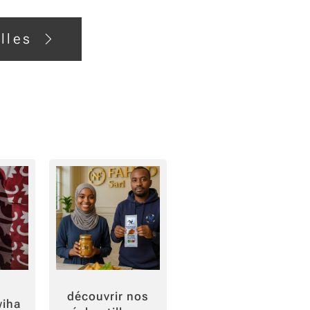
anela, azafrán,
omo y ajo, esta
lles
vela aromas ricos y
irados en las
narias del
 Comoras. Una
iaje sensorial en
découvrir nos
wiha