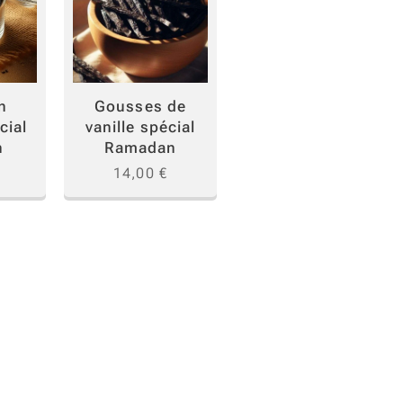
n
Gousses de
cial
vanille spécial
n
Ramadan
14,00
€