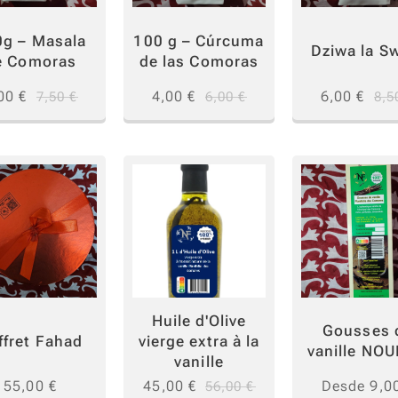
0g – Masala
100 g – Cúrcuma
Dziwa la S
e Comoras
de las Comoras
00
€
4,00
€
6,00
€
7,50
€
6,00
€
8,5
Huile d'Olive
Gousses 
ffret Fahad
vierge extra à la
vanille NO
vanille
55,00
€
45,00
€
Desde
9,0
56,00
€