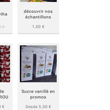
découvrir nos
wiha
échantillons
1,00
€
0
€
de
Sucre vanillé en
UROU
promos
0
€
Desde
5,00
€