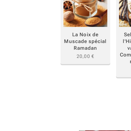
Se
La Noix de
l'H
Muscade spécial
v
Ramadan
Com
20,00
€