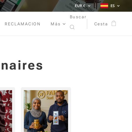
EUR
€
ES
Buscar
RECLAMACION
Más
Cesta
enaires