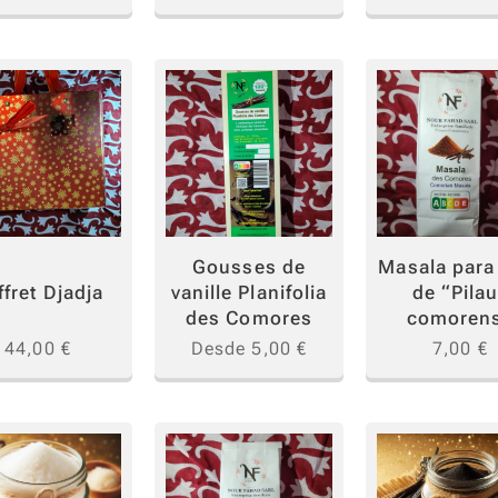
Gousses de
Masala para
fret Djadja
vanille Planifolia
de “Pila
des Comores
comoren
44,00
€
Desde
5,00
€
7,00
€