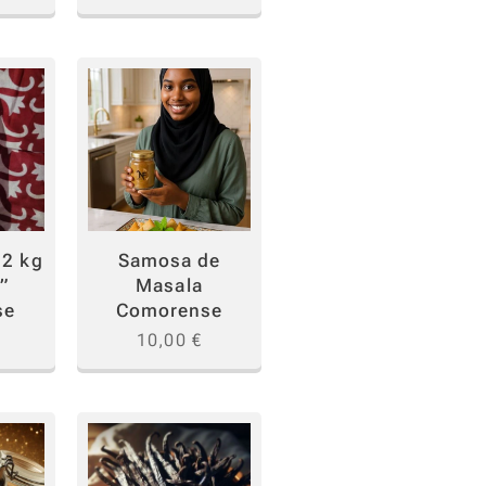
 2 kg
Samosa de
u”
Masala
se
Comorense
10,00
€