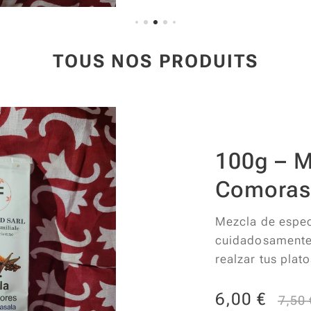
invitación a un v
cada bocado.
TOUS NOS PRODUITS
100g – M
Comora
Mezcla de espe
cuidadosamente 
realzar tus plat
vegetarianas o t
Combinando co
6,00
€
7,50