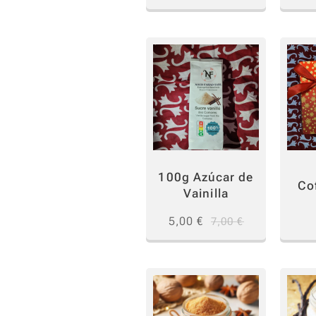
100g Azúcar de
Cof
Vainilla
5,00
€
7,00
€