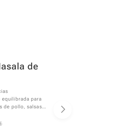
iaje sensorial en
asala de
s
cias
equilibrada para
os de pollo, salsas
u delicioso pilaf.
mino, cúrcuma,
€