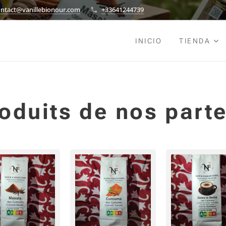
ontact@vanillebionour.com
+33641244739
INICIO
TIENDA
oduits de nos part