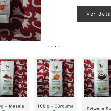
clavos, curry, c
vainilla, cardam
Ver deta
mezcla única re
auténticos, insp
tradiciones culi
archipiélago de
invitación a un v
cada bocado.
0g – Masala
100 g – Cúrcuma
Dziwa la S