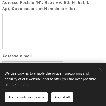
Adresse Postale (N°, Rue / AV/ BD, N° bat, N°
Apt, Code postale et Nom de la ville)
Adresse e-mail
We use cookies to enable the proper functioning and
N° de téléphone
security of our website, and to offer you the best possible
user experience.
Accept only necessary
Accept all
Je donne mon
consentement au traitement