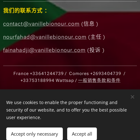
我们的联系方式 ：
contact@vanillebionour.com
(信息 )
nourfahad@vanillebionour.com
(主任 )
fainahadji@vanillebionour.com
(投诉 )
France
+33641244739
/ Comores
+2693404739
/
+33753188994
Wattsap /
一般销售条款和条件
Cookies
We use cookies to enable the proper functioning and
security of our website, and to offer you the best possible
Languages
user experience.
Français
English
Español
中文（简体）
Português
Currency
Accept only necessary
Accept all
EUR €
USD $
KMF CF
CNY ¥