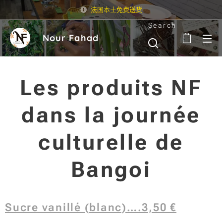
法国本土免费送货
Search
Nour Fahad
Les produits NF
dans la journée
culturelle de
Bangoi
Sucre vanillé (blanc)….3,50 €