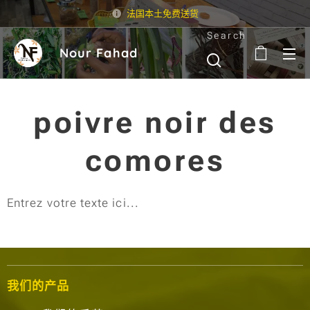
法国本土免费送货
Search
Nour Fahad
poivre noir des
comores
Entrez votre texte ici...
我们的产品