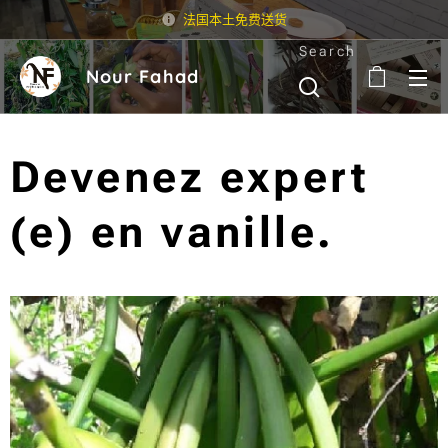
法国本土免费送货
Search
Nour Fahad
Devenez expert
(e) en vanille.