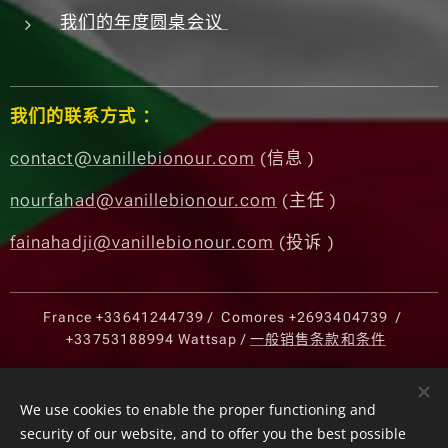
我们的年度圆桌会议
我们的联系方式 ：
contact@vanillebionour.com
(信息 )
nourfahad@vanillebionour.com
(主任 )
fainahadji@vanillebionour.com
(投诉 )
France
+33641244739
/ Comores
+2693404739
/
+33753188994
Wattsap /
一般销售条款和条件
Cookies
We use cookies to enable the proper functioning and
security of our website, and to offer you the best possible
Languages