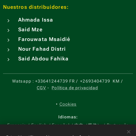
Nuestros distribuidores:
Ahmada Issa
Said Mze
Farouwata Msaidié
Nour Fahad Distri
Said Abdou Fahika
Watsapp :
+33641244739 FR
/
+2693404739
KM
/
CGV
-
Política de privacidad
Cookies
Idiomas
Français
English
Español
中文（简体）
Português