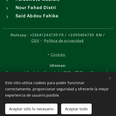
Nour Fahad Distri
Said Abdou Fahika
Watsapp :
+33641244739 FR
/
+2693404739
KM
/
CGV
-
Política de privacidad
Cookies
Idiomas
Français
English
Español
中文（简体）
Português
Moneda
Este sitio utiliza cookies para poder funcionar
correctamente, proporcionar seguridad y ofrecerle la mejor
EUR €
USD $
KMF CF
CNY ¥
experiencia de usuario posible.
Agotado
Aceptar sólo lo necesario
Aceptar todo