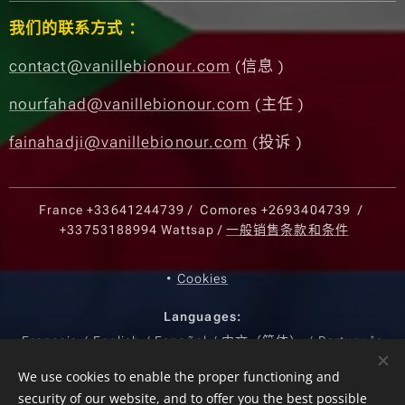
我们的联系方式 ：
contact@vanillebionour.com
(信息 )
nourfahad@vanillebionour.com
(主任 )
fainahadji@vanillebionour.com
(投诉 )
France
+33641244739
/ Comores
+2693404739
/
+33753188994
Wattsap /
一般销售条款和条件
Cookies
Languages
Français
English
Español
中文（简体）
Português
Currency
We use cookies to enable the proper functioning and
security of our website, and to offer you the best possible
EUR €
USD $
KMF CF
CNY ¥