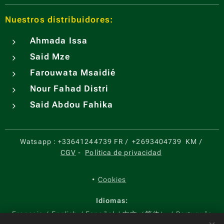
Nuestros distribuidores:
Ahmada Issa
Said Mze
Farouwata Msaidié
Nour Fahad Distri
Said Abdou Fahika
Watsapp :
+33641244739 FR
/
+2693404739
KM
/
CGV
-
Política de privacidad
Cookies
Idiomas
Français
English
Español
中文（简体）
Português