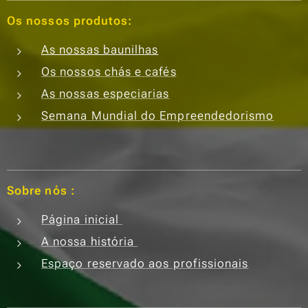
do a
Os nossos produtos:
promo
As nossas baunilhas
ção da
Os nossos chás e cafés
digest
ão,
As nossas especiarias
alívio
Semana Mundial do Empreendedorismo
de
dores
de
estôm
Sobre nós :
ago e
Página inicial
comba
te ao
A nossa história
mau
Espaço reservado aos profissionais
hálito.