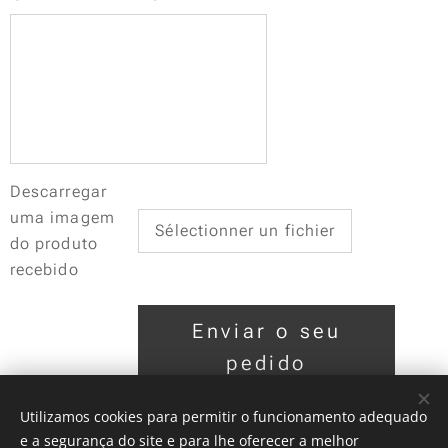
Descarregar
uma imagem
Sélectionner un fichier
do produto
recebido
Enviar o seu
pedido
Utilizamos cookies para permitir o funcionamento adequado
Os nossos
e a segurança do site e para lhe oferecer a melhor