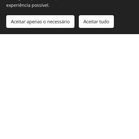
experiência possível.
produtos das
Aceitar apenas o necessário
Aceitar tudo
Comores
100g –
Masala
s
das
Comore
de
6,00
€
Mistur
a de
especi
er