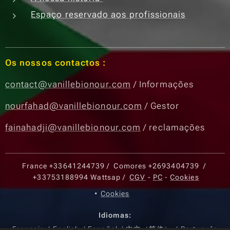
Espaço reservado aos profissionais
Os nossos contactos :
contact@vanillebionour.com
/ Informações
nourfahad@vanillebionour.com
/ Gestor
fainahadji@vanillebionour.com
/ reclamações
France
+33641244739
/ Comores
+2693404739
/
+33753188994
Wattsap /
CGV
-
PC
-
Cookies
Cookies
Idiomas
Français
English
Español
中文（简体）
Português