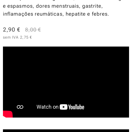
e espasmos, dores menstruais, gastrite,
inflamações reumáticas, hepatite e febres.
2,90
€
8,00
€
sem IVA 2,75 €