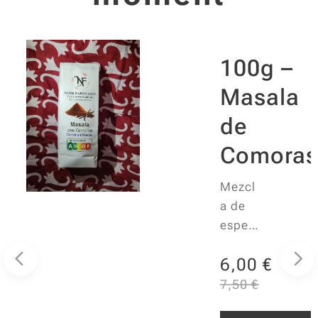
100g –
Masala
s
de
Comora
00
€
Mezcl
a de
especi
er
as
les
6,00
€
cuidad
osame
7,50
€
nte