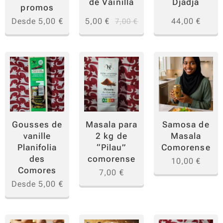
de Vainilla
Djadja
archipi
promos
élago
Desde
5,00
€
5,00
€
44,00
€
7,00
€
de
Comor
as.
Una
invitac
ión a
un
Gousses de
Masala para
Samosa de
viaje
vanille
2 kg de
Masala
sensor
Planifolia
“Pilau”
Comorense
ial en
des
comorense
10,00
€
cada
Comores
7,00
€
bocad
Desde
5,00
€
o.