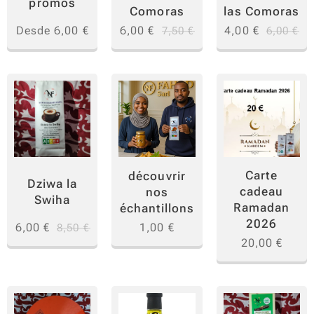
promos
comin
Comoras
las Comoras
o,
Desde
6,00
€
6,00
€
4,00
€
7,50
€
6,00
€
cúrcu
ma,
clavos
,
curry,
canela
,
Carte
découvrir
azafrá
Dziwa la
cadeau
nos
n,
Swiha
Ramadan
échantillons
vainill
2026
6,00
€
1,00
€
8,50
€
a,
20,00
€
carda
momo
y ajo,
esta