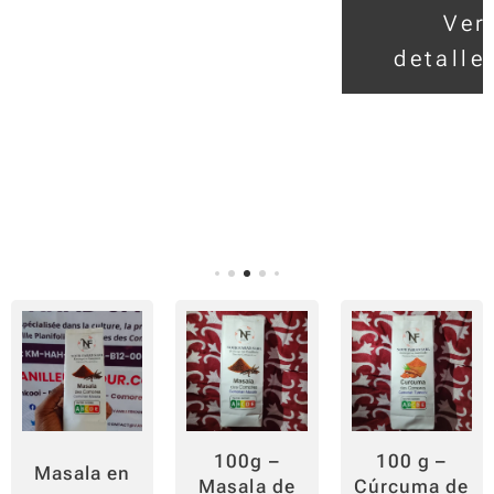
equilib
Ver
rada
detalle
para
realzar
tus
platos
de
pollo,
salsas
vegeta
rianas
o tu
delicio
so
pilaf.
Combi
100g –
100 g –
Masala en
nando
Masala de
Cúrcuma de