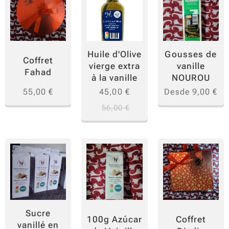
mezcl
a
única
Huile d'Olive
Gousses de
revela
Coffret
vierge extra
vanille
aroma
Fahad
à la vanille
NOUROU
s ricos
55,00
€
45,00
€
Desde
9,00
€
y
56,00
€
auténti
cos,
inspira
dos en
las
tradici
ones
culinar
Sucre
100g Azúcar
Coffret
ias del
vanillé en