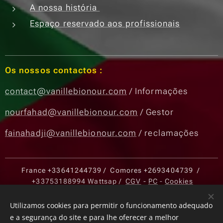
A nossa história
Espaço reservado aos profissionais
Os nossos contactos :
contact@vanillebionour.com
/ Informações
nourfahad@vanillebionour.com
/ Gestor
fainahadji@vanillebionour.com
/ reclamações
France
+33641244739
/ Comores
+2693404739
/
+33753188994
Wattsap /
CGV
-
PC
-
Cookies
Cookies
Utilizamos cookies para permitir o funcionamento adequado
e a segurança do site e para lhe oferecer a melhor
Idiomas