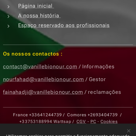
Página inicial
A nossa história
Espaço reservado aos profissionais
Os nossos contactos :
contact@vanillebionour.com
/ Informações
nourfahad@vanillebionour.com
/ Gestor
fainahadji@vanillebionour.com
/ reclamações
France
+33641244739
/ Comores
+2693404739
/
+33753188994
Wattsap /
CGV
-
PC
-
Cookies
Cookies